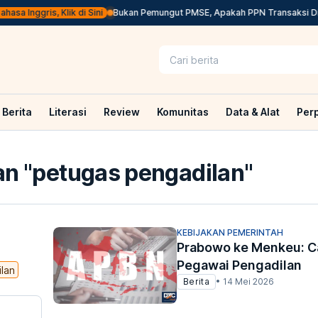
sa Inggris, Klik di Sini
Bukan Pemungut PMSE, Apakah PPN Transaksi Digit
Berita
Literasi
Review
Komunitas
Data & Alat
Per
n "
petugas pengadilan
"
KEBIJAKAN PEMERINTAH
Prabowo ke Menkeu: Ca
Pegawai Pengadilan
lan
Berita
•
14 Mei 2026