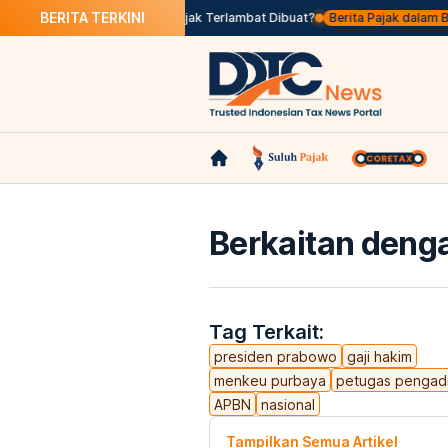
BERITA TERKINI
os Seleksi
Apa Itu Faktur Pajak Terlambat Dibuat?
Berita Pajak dalam Baha
Berkaitan denga
Tag Terkait:
presiden prabowo
gaji hakim
menkeu purbaya
petugas pengadi
APBN
nasional
Tampilkan Semua Artikel