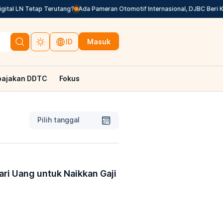
al LN Tetap Terutang?
Ada Pameran Otomotif Internasional, DJBC Beri K
Masuk
ID
pajakan DDTC
Fokus
Pilih tanggal
ri Uang untuk Naikkan Gaji