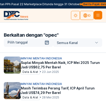
n PPh Pasal 22 Marketplace Ditunda hingga 31 Oktober
Berita Pajak dalam
ID
Berkaitan dengan "
opec
"
Pilih tanggal
Semua Kanal
MINYAK MENTAH INDONESIA
Suplai Minyak Mentah Naik, ICP Mei 2025 Turun
Jadi US$62,75 Per Barel
Data & Alat
•
23 Jun 2025
MINYAK MENTAH INDONESIA
Masih Terimbas Perang Tarif, ICP April Turun
Jadi US$74,29 Per Barel
Data & Alat
•
28 Mei 2025