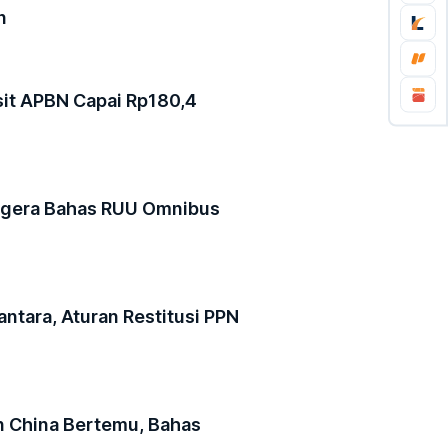
n
sit APBN Capai Rp180,4
egera Bahas RUU Omnibus
ntara, Aturan Restitusi PPN
 China Bertemu, Bahas