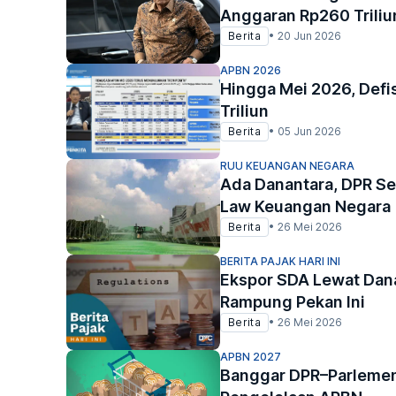
Anggaran Rp260 Triliu
Berita
•
20 Jun 2026
APBN 2026
Hingga Mei 2026, Defi
Triliun
Berita
•
05 Jun 2026
RUU KEUANGAN NEGARA
Ada Danantara, DPR S
Law Keuangan Negara
Berita
•
26 Mei 2026
BERITA PAJAK HARI INI
Ekspor SDA Lewat Dana
Rampung Pekan Ini
Berita
•
26 Mei 2026
APBN 2027
Banggar DPR–Parlemen