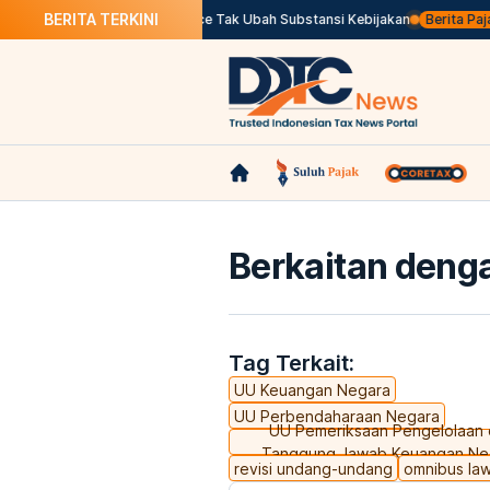
BERITA TERKINI
enundaan Pajak Marketplace Tak Ubah Substansi Kebijakan
Berita Pajak da
Berkaitan denga
Tag Terkait:
UU Keuangan Negara
UU Perbendaharaan Negara
UU Pemeriksaan Pengelolaan 
Tanggung Jawab Keuangan Ne
revisi undang-undang
omnibus la