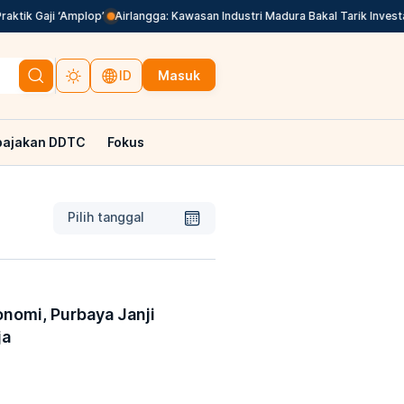
ik Gaji ‘Amplop’
Airlangga: Kawasan Industri Madura Bakal Tarik Investasi 
Masuk
ID
pajakan DDTC
Fokus
Pilih tanggal
nomi, Purbaya Janji
ja