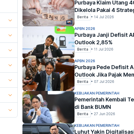
Purbaya Klaim Utang 
Dikelola Pakai 4 Strate
Berita
•
14 Jul 2026
APBN 2026
Purbaya Janji Defisit 
Outlook 2,85%
Berita
•
11 Jul 2026
APBN 2026
Purbaya Pede Defisit A
Outlook Jika Pajak Me
Berita
•
07 Jul 2026
KEBIJAKAN PEMERINTAH
Pemerintah Kembali Te
di Bank BUMN
Berita
•
27 Jun 2026
KEBIJAKAN PEMERINTAH
Luhut Yakin Digitalisa