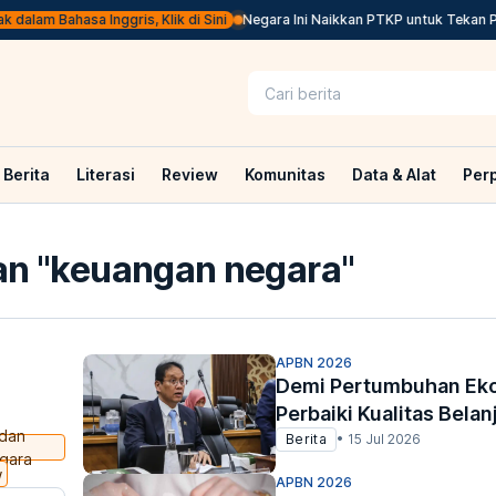
lam Bahasa Inggris, Klik di Sini
Negara Ini Naikkan PTKP untuk Tekan Prakt
Berita
Literasi
Review
Komunitas
Data & Alat
Per
n "
keuangan negara
"
APBN 2026
Demi Pertumbuhan Eko
Perbaiki Kualitas Belan
dan
Berita
•
15 Jul 2026
gara
w
APBN 2026