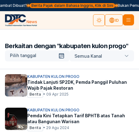
lambat Dibuat?
Berita Pajak dalam Bahasa Inggris, Klik di Sini
Bukan Pemun
ID
Berkaitan dengan "
kabupaten kulon progo
"
Pilih tanggal
Semua Kanal
KABUPATEN KULON PROGO
Tindak Lanjuti SP2DK, Pemda Panggil Puluhan
Wajib Pajak Restoran
Berita
•
09 Apr 2025
KABUPATEN KULON PROGO
Pemda Kini Tetapkan Tarif BPHTB atas Tanah
atau Bangunan Warisan
Berita
•
29 Agu 2024