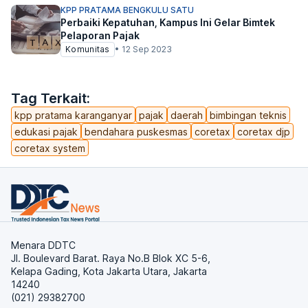
KPP PRATAMA BENGKULU SATU
Perbaiki Kepatuhan, Kampus Ini Gelar Bimtek
Pelaporan Pajak
Komunitas
•
12 Sep 2023
Tag Terkait:
kpp pratama karanganyar
pajak
daerah
bimbingan teknis
edukasi pajak
bendahara puskesmas
coretax
coretax djp
coretax system
Menara DDTC
Jl. Boulevard Barat. Raya No.B Blok XC 5-6,
Kelapa Gading, Kota Jakarta Utara, Jakarta
14240
(021) 29382700