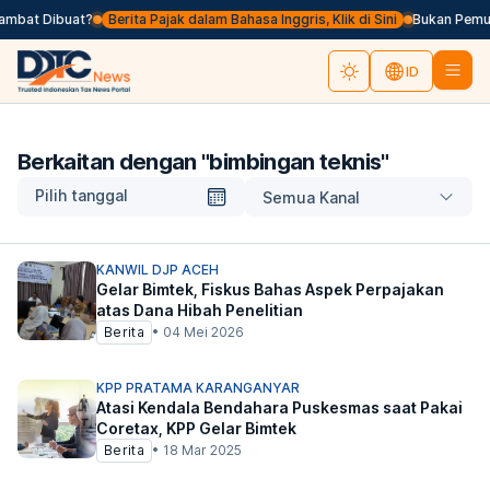
ambat Dibuat?
Berita Pajak dalam Bahasa Inggris, Klik di Sini
Bukan Pemung
ID
Berkaitan dengan "
bimbingan teknis
"
Pilih tanggal
Semua Kanal
KANWIL DJP ACEH
Gelar Bimtek, Fiskus Bahas Aspek Perpajakan
atas Dana Hibah Penelitian
Berita
•
04 Mei 2026
KPP PRATAMA KARANGANYAR
Atasi Kendala Bendahara Puskesmas saat Pakai
Coretax, KPP Gelar Bimtek
Berita
•
18 Mar 2025