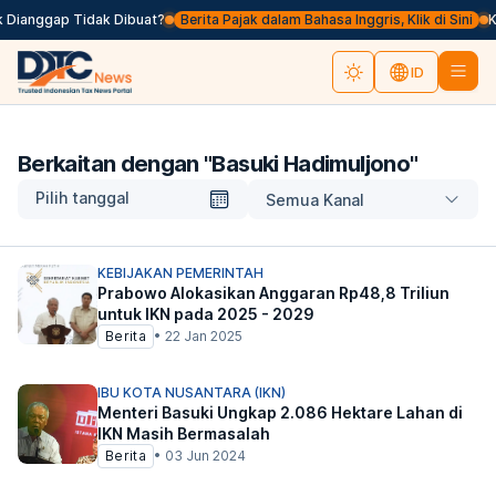
 Dianggap Tidak Dibuat?
Berita Pajak dalam Bahasa Inggris, Klik di Sini
Ke
ID
Berkaitan dengan "
Basuki Hadimuljono
"
Pilih tanggal
Semua Kanal
KEBIJAKAN PEMERINTAH
Prabowo Alokasikan Anggaran Rp48,8 Triliun
untuk IKN pada 2025 - 2029
Berita
•
22 Jan 2025
IBU KOTA NUSANTARA (IKN)
Menteri Basuki Ungkap 2.086 Hektare Lahan di
IKN Masih Bermasalah
Berita
•
03 Jun 2024