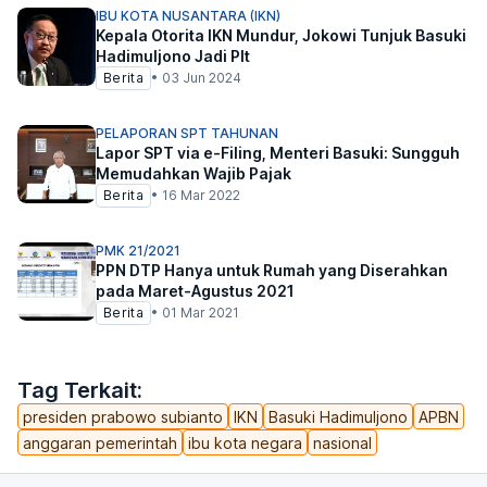
IBU KOTA NUSANTARA (IKN)
Kepala Otorita IKN Mundur, Jokowi Tunjuk Basuki
Hadimuljono Jadi Plt
Berita
•
03 Jun 2024
PELAPORAN SPT TAHUNAN
Lapor SPT via e-Filing, Menteri Basuki: Sungguh
Memudahkan Wajib Pajak
Berita
•
16 Mar 2022
PMK 21/2021
PPN DTP Hanya untuk Rumah yang Diserahkan
pada Maret-Agustus 2021
Berita
•
01 Mar 2021
Tag Terkait:
presiden prabowo subianto
IKN
Basuki Hadimuljono
APBN
anggaran pemerintah
ibu kota negara
nasional