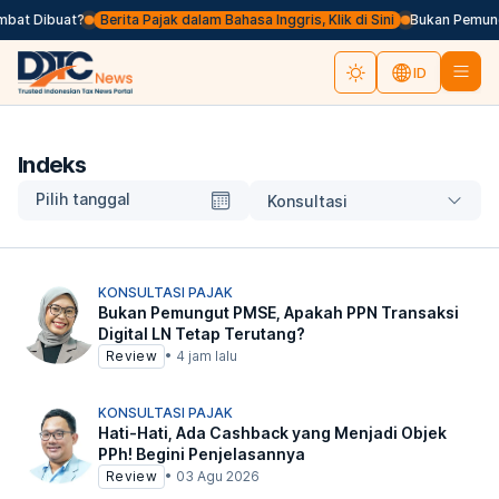
bat Dibuat?
Berita Pajak dalam Bahasa Inggris, Klik di Sini
Bukan Pemungu
ID
Indeks
Pilih tanggal
Konsultasi
KONSULTASI PAJAK
Bukan Pemungut PMSE, Apakah PPN Transaksi
Digital LN Tetap Terutang?
Review
•
4 jam lalu
KONSULTASI PAJAK
Hati-Hati, Ada Cashback yang Menjadi Objek
PPh! Begini Penjelasannya
Review
•
03 Agu 2026