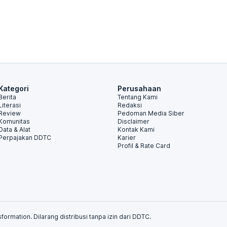
Kategori
Perusahaan
Berita
Tentang Kami
Literasi
Redaksi
Review
Pedoman Media Siber
Komunitas
Disclaimer
Data & Alat
Kontak Kami
Perpajakan DDTC
Karier
Profil & Rate Card
formation. Dilarang distribusi tanpa izin dari DDTC.