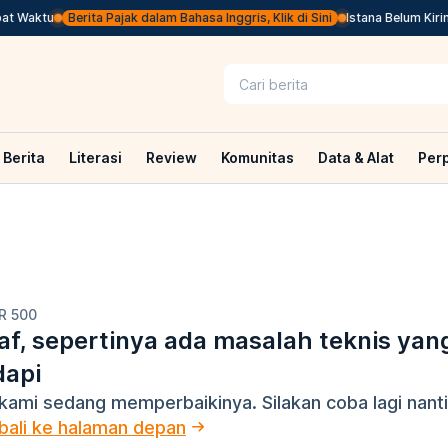
t Waktu
Berita Pajak dalam Bahasa Inggris, Klik di Sini
Istana Belum Kirim
Berita
Literasi
Review
Komunitas
Data & Alat
Per
R 500
f, sepertinya ada masalah teknis yan
dapi
kami sedang memperbaikinya. Silakan coba lagi nanti
ali ke halaman depan