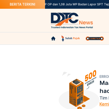
BERITA TERKINI
tentuannya
DJP: 12,12 Juta WP OP dan 1,08 Juta WP Badan Lapor SPT Tepa
ERRO
Maa
ha
Tim 
Kemb