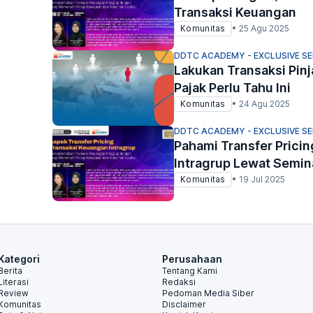
Transaksi Keuangan
Komunitas
•
25 Agu 2025
DDTC ACADEMY - EXCLUSIVE S
Lakukan Transaksi Pin
Pajak Perlu Tahu Ini
Komunitas
•
24 Agu 2025
DDTC ACADEMY - EXCLUSIVE S
Pahami Transfer Prici
Intragrup Lewat Semina
Komunitas
•
19 Jul 2025
Kategori
Perusahaan
Berita
Tentang Kami
Literasi
Redaksi
Review
Pedoman Media Siber
Komunitas
Disclaimer