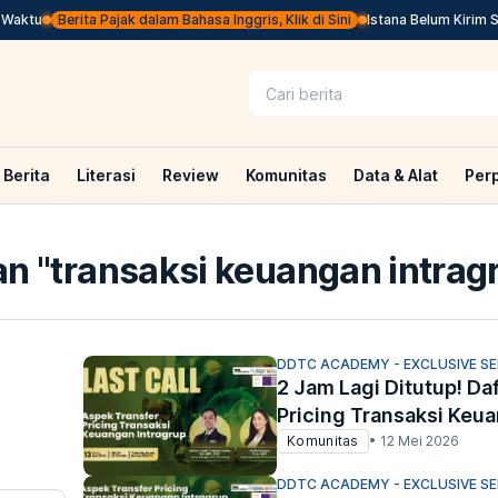
ktu
Berita Pajak dalam Bahasa Inggris, Klik di Sini
Istana Belum Kirim Sur
Berita
Literasi
Review
Komunitas
Data & Alat
Per
n "
transaksi keuangan intrag
DDTC ACADEMY - EXCLUSIVE S
2 Jam Lagi Ditutup! Da
Pricing Transaksi Keu
Komunitas
•
12 Mei 2026
DDTC ACADEMY - EXCLUSIVE S