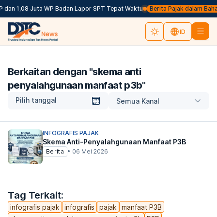
P dan 1,08 Juta WP Badan Lapor SPT Tepat Waktu
Berita Pajak dalam Bahasa
ID
Berkaitan dengan "
skema anti
penyalahgunaan manfaat p3b
"
Pilih tanggal
Semua Kanal
INFOGRAFIS PAJAK
Skema Anti-Penyalahgunaan Manfaat P3B
Berita
•
06 Mei 2026
Tag Terkait:
infografis pajak
infografis
pajak
manfaat P3B