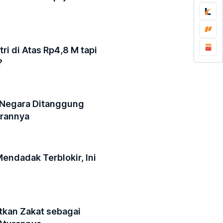
ri di Atas Rp4,8 M tapi
?
t Negara Ditanggung
urannya
endadak Terblokir, Ini
tkan Zakat sebagai