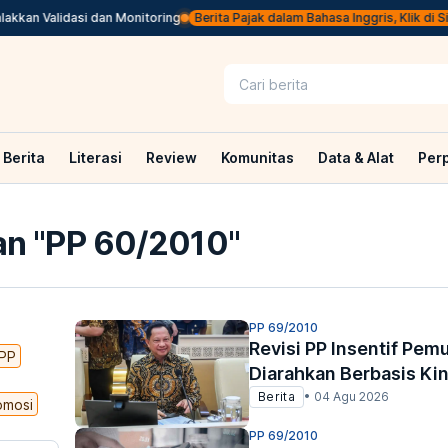
n Validasi dan Monitoring
Berita Pajak dalam Bahasa Inggris, Klik di Sini
Berita
Literasi
Review
Komunitas
Data & Alat
Per
n "
PP 60/2010
"
PP 69/2010
Revisi PP Insentif Pem
PP
Diarahkan Berbasis Kin
Berita
•
04 Agu 2026
omosi
PP 69/2010