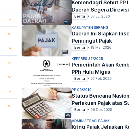
Kemendagri Sebut PP I
Daerah Segera Direvisi
Berita
•
07 Jul 2026
KABUPATEN SERANG
Daerah Ini Siapkan Ins
Pemungut Pajak
Berita
•
18 Mar 2026
KEPPRES 37/2025
Pemerintah Akan Kemba
PPh Hulu Migas
Berita
•
07 Feb 2026
PP 93/2010
Status Bencana Nasion
Perlakuan Pajak atas
Berita
•
06 Des 2025
ADMINISTRASI PAJAK
Kring Pajak Jelaskan K