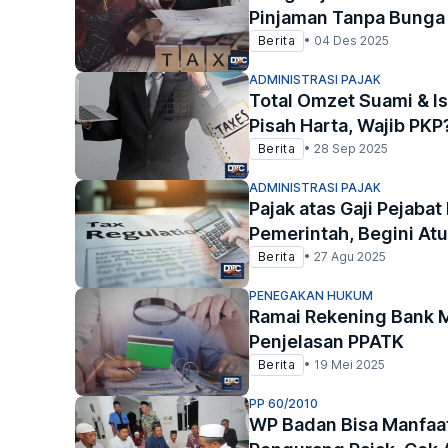
Pinjaman Tanpa Bunga
Berita
•
04 Des 2025
ADMINISTRASI PAJAK
Total Omzet Suami & Ist
Pisah Harta, Wajib PKP
Berita
•
28 Sep 2025
ADMINISTRASI PAJAK
Pajak atas Gaji Pejaba
Pemerintah, Begini At
Berita
•
27 Agu 2025
PENEGAKAN HUKUM
Ramai Rekening Bank M
Penjelasan PPATK
Berita
•
19 Mei 2025
PP 60/2010
WP Badan Bisa Manfaa