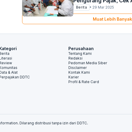
Pengurang Pajak, Cek 
Berita
•
29 Mar 2025
Muat Lebih Banyak
Kategori
Perusahaan
Berita
Tentang Kami
Literasi
Redaksi
Review
Pedoman Media Siber
Komunitas
Disclaimer
Data & Alat
Kontak Kami
Perpajakan DDTC
Karier
Profil & Rate Card
formation. Dilarang distribusi tanpa izin dari DDTC.