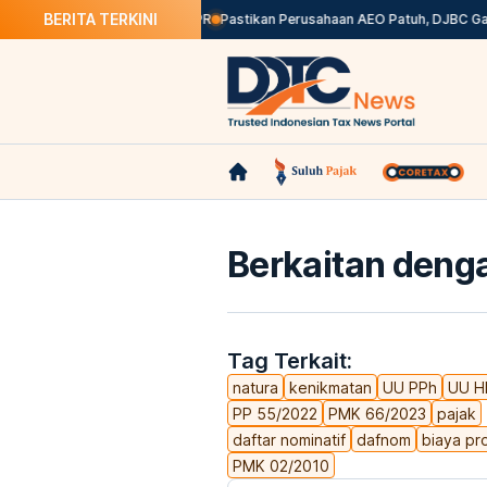
BERITA TERKINI
res Calon Gubernur BI ke DPR
Pastikan Perusahaan AEO Patuh, DJBC Galakka
Berkaitan denga
Tag Terkait:
natura
kenikmatan
UU PPh
UU H
PP 55/2022
PMK 66/2023
pajak
daftar nominatif
dafnom
biaya pr
PMK 02/2010