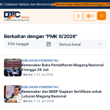
 Galakkan Validasi dan Monitoring
Berita Pajak dalam Bahasa Inggris, Klik d
ID
Berkaitan dengan "
PMK 6/2026
"
Pilih tanggal
Semua Kanal
KEBIJAKAN PEMERINTAH
Kemenaker Buka Pendaftaran Magang Nasional
II hingga 28 Juli
Berita
•
23 Jul 2026
KEBIJAKAN PEMERINTAH
Kemenaker dan BNSP Siapkan Sertifikasi untuk
Lulusan Magang Nasional
Berita
•
13 Jun 2026