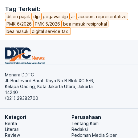
Tag Terkait:
ditjen pajak
djp
pegawai djp
ar
account representative
PMK 6/2026
PMK 5/2026
bea masuk resiprokal
bea masuk
digital service tax
Menara DDTC
Jl. Boulevard Barat. Raya No.B Blok XC 5-6,
Kelapa Gading, Kota Jakarta Utara, Jakarta
14240
(021) 29382700
Kategori
Perusahaan
Berita
Tentang Kami
Literasi
Redaksi
Review
Pedoman Media Siber