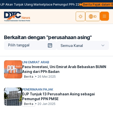
DJP Akan Tunjuk Ulang Marketplace Pemungut PPh 22
Berita Pajak dalam Bah
ID
Berkaitan dengan "
perusahaan asing
"
Pilih tanggal
Semua Kanal
UNI EMIRAT ARAB
Pacu Investasi, Uni Emirat Arab Bebaskan BUMN
Asing dari PPh Badan
Berita
•
26 Mei 2025
PENERIMAAN PAJAK
DJP Tunjuk 13 Perusahaan Asing sebagai
Pemungut PPN PMSE
Berita
•
20 Jan 2025