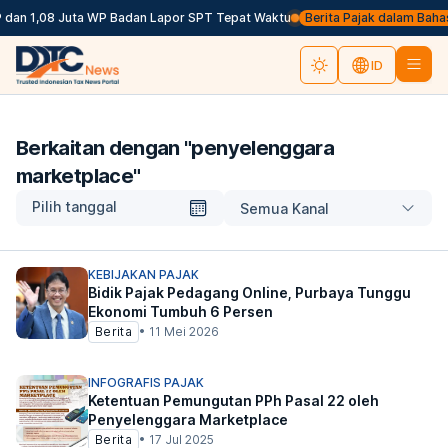
 dan 1,08 Juta WP Badan Lapor SPT Tepat Waktu
Berita Pajak dalam Bahasa 
ID
Berkaitan dengan "
penyelenggara
marketplace
"
Pilih tanggal
Semua Kanal
KEBIJAKAN PAJAK
Bidik Pajak Pedagang Online, Purbaya Tunggu
Ekonomi Tumbuh 6 Persen
Berita
•
11 Mei 2026
INFOGRAFIS PAJAK
Ketentuan Pemungutan PPh Pasal 22 oleh
Penyelenggara Marketplace
Berita
•
17 Jul 2025