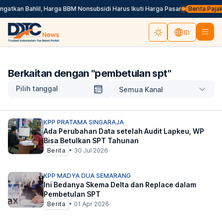
atkan Bahlil, Harga BBM Nonsubsidi Harus Ikuti Harga Pasar
Berita Pajak d
ID
Berkaitan dengan "
pembetulan spt
"
Pilih tanggal
Semua Kanal
KPP PRATAMA SINGARAJA
Ada Perubahan Data setelah Audit Lapkeu, WP
Bisa Betulkan SPT Tahunan
Berita
•
30 Jul 2026
KPP MADYA DUA SEMARANG
Ini Bedanya Skema Delta dan Replace dalam
Pembetulan SPT
Berita
•
01 Apr 2026