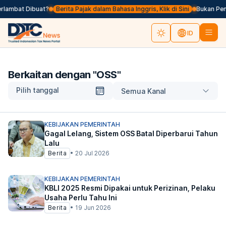
rlambat Dibuat?
Berita Pajak dalam Bahasa Inggris, Klik di Sini
Bukan Pemu
ID
Berkaitan dengan "
OSS
"
Pilih tanggal
Semua Kanal
KEBIJAKAN PEMERINTAH
Gagal Lelang, Sistem OSS Batal Diperbarui Tahun
Lalu
Berita
•
20 Jul 2026
KEBIJAKAN PEMERINTAH
KBLI 2025 Resmi Dipakai untuk Perizinan, Pelaku
Usaha Perlu Tahu Ini
Berita
•
19 Jun 2026