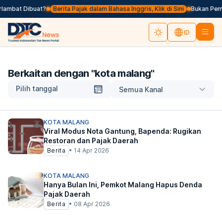
lambat Dibuat?
Berita Pajak dalam Bahasa Inggris, Klik di Sini
Bukan Pemun
ID
Berkaitan dengan "
kota malang
"
Pilih tanggal
Semua Kanal
KOTA MALANG
Viral Modus Nota Gantung, Bapenda: Rugikan
Restoran dan Pajak Daerah
Berita
•
14 Apr 2026
KOTA MALANG
Hanya Bulan Ini, Pemkot Malang Hapus Denda
Pajak Daerah
Berita
•
08 Apr 2026