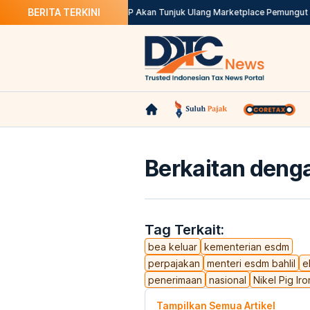
BERITA TERKINI
lusinya
Kepdirjen Batal, DJP Akan Tunjuk Ulang Marketplace Pemungut PPh
Berkaitan denga
Tag Terkait:
bea keluar
kementerian esdm
perpajakan
menteri esdm bahlil
e
penerimaan
nasional
Nikel Pig Iro
Tampilkan Semua Artikel