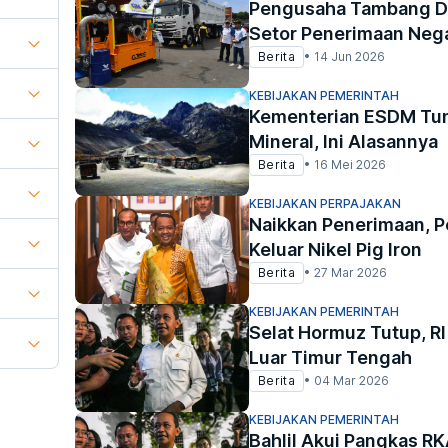
Pengusaha Tambang Di
Setor Penerimaan Neg
Berita
•
14 Jun 2026
KEBIJAKAN PEMERINTAH
Kementerian ESDM Tund
Mineral, Ini Alasannya
Berita
•
16 Mei 2026
KEBIJAKAN PERPAJAKAN
Naikkan Penerimaan, 
Keluar Nikel Pig Iron
Berita
•
27 Mar 2026
KEBIJAKAN PEMERINTAH
Selat Hormuz Tutup, RI
Luar Timur Tengah
Berita
•
04 Mar 2026
KEBIJAKAN PEMERINTAH
Bahlil Akui Pangkas RK