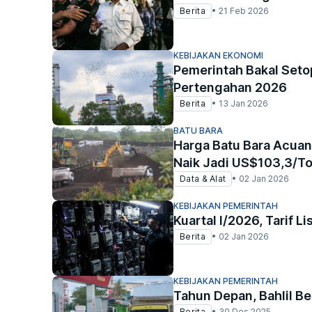
Berita
•
21 Feb 2026
KEBIJAKAN EKONOMI
Pemerintah Bakal Setop
Pertengahan 2026
Berita
•
13 Jan 2026
BATU BARA
Harga Batu Bara Acuan
Naik Jadi US$103,3/T
Data & Alat
•
02 Jan 2026
KEBIJAKAN PEMERINTAH
Kuartal I/2026, Tarif L
Berita
•
02 Jan 2026
KEBIJAKAN PEMERINTAH
Tahun Depan, Bahlil B
Berita
•
30 Des 2025