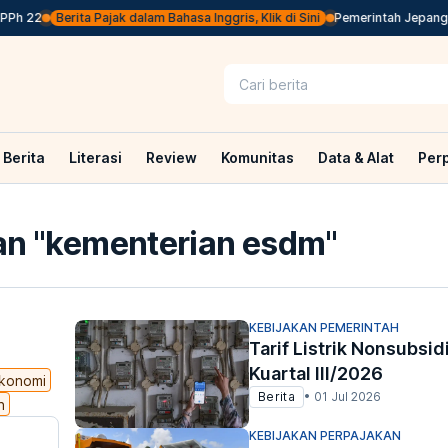
 22
Berita Pajak dalam Bahasa Inggris, Klik di Sini
Pemerintah Jepang Bak
Berita
Literasi
Review
Komunitas
Data & Alat
Per
n "
kementerian esdm
"
KEBIJAKAN PEMERINTAH
Tarif Listrik Nonsubsid
Kuartal III/2026
konomi
Berita
•
01 Jul 2026
n
KEBIJAKAN PERPAJAKAN