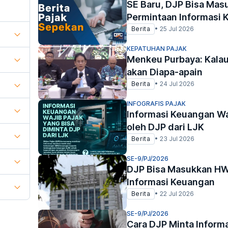
SE Baru, DJP Bisa Mas
Permintaan Informasi
Berita
•
25 Jul 2026
KEPATUHAN PAJAK
Menkeu Purbaya: Kalau
akan Diapa-apain
Berita
•
24 Jul 2026
INFOGRAFIS PAJAK
Informasi Keuangan Waj
oleh DJP dari LJK
Berita
•
23 Jul 2026
SE-9/PJ/2026
DJP Bisa Masukkan HWI
Informasi Keuangan
Berita
•
22 Jul 2026
SE-9/PJ/2026
Cara DJP Minta Inform