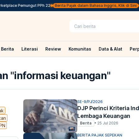
tplace Pemungut PPh 22
Berita Pajak dalam Bahasa Inggris, Klik di Sini
Pem
Berita
Literasi
Review
Komunitas
Data & Alat
Per
n "
informasi keuangan
"
SE-9/PJ/2026
DJP Perinci Kriteria In
ak
Lembaga Keuangan
kan
Berita
•
25 Jul 2026
PN
BERITA PAJAK SEPEKAN