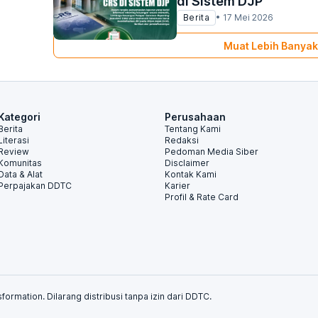
di Sistem DJP
Berita
•
17 Mei 2026
Muat Lebih Banyak
Kategori
Perusahaan
Berita
Tentang Kami
Literasi
Redaksi
Review
Pedoman Media Siber
Komunitas
Disclaimer
Data & Alat
Kontak Kami
Perpajakan DDTC
Karier
Profil & Rate Card
formation. Dilarang distribusi tanpa izin dari DDTC.