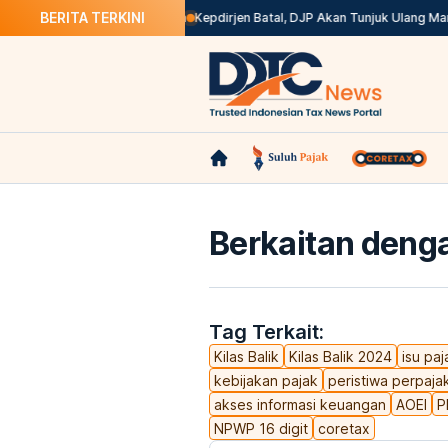
BERITA TERKINI
d di Coretax? Ini Solusinya
Kepdirjen Batal, DJP Akan Tunjuk Ulang Marke
Berkaitan denga
Tag Terkait:
Kilas Balik
Kilas Balik 2024
isu paj
kebijakan pajak
peristiwa perpaja
akses informasi keuangan
AOEI
P
NPWP 16 digit
coretax