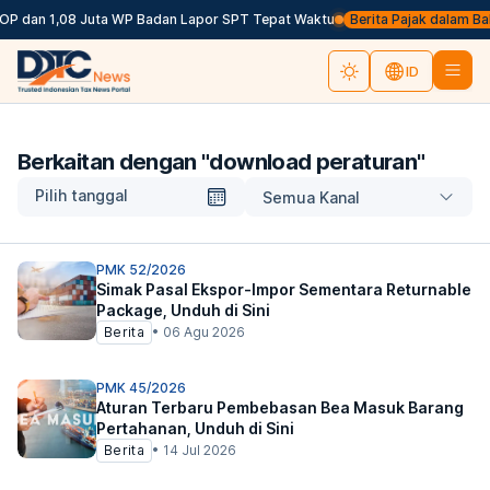
OP dan 1,08 Juta WP Badan Lapor SPT Tepat Waktu
Berita Pajak dalam Bahas
ID
Berkaitan dengan "
download peraturan
"
Pilih tanggal
Semua Kanal
PMK 52/2026
Simak Pasal Ekspor-Impor Sementara Returnable
Package, Unduh di Sini
Berita
•
06 Agu 2026
PMK 45/2026
Aturan Terbaru Pembebasan Bea Masuk Barang
Pertahanan, Unduh di Sini
Berita
•
14 Jul 2026