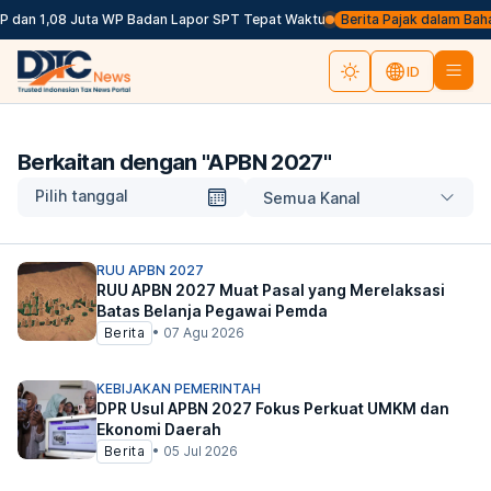
P dan 1,08 Juta WP Badan Lapor SPT Tepat Waktu
Berita Pajak dalam Bahasa
ID
Berkaitan dengan "
APBN 2027
"
Pilih tanggal
Semua Kanal
RUU APBN 2027
RUU APBN 2027 Muat Pasal yang Merelaksasi
Batas Belanja Pegawai Pemda
Berita
•
07 Agu 2026
KEBIJAKAN PEMERINTAH
DPR Usul APBN 2027 Fokus Perkuat UMKM dan
Ekonomi Daerah
Berita
•
05 Jul 2026