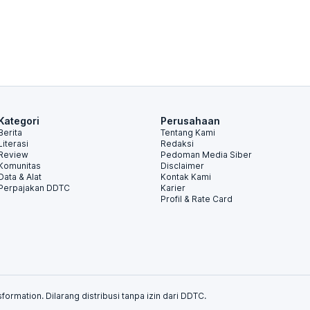
Kategori
Perusahaan
Berita
Tentang Kami
Literasi
Redaksi
Review
Pedoman Media Siber
Komunitas
Disclaimer
Data & Alat
Kontak Kami
Perpajakan DDTC
Karier
Profil & Rate Card
formation. Dilarang distribusi tanpa izin dari DDTC.