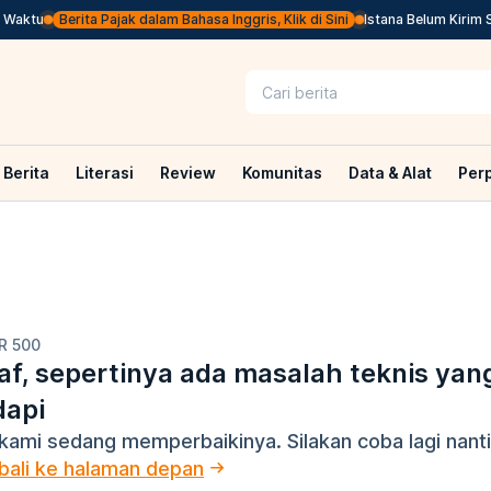
Waktu
Berita Pajak dalam Bahasa Inggris, Klik di Sini
Istana Belum Kirim S
Berita
Literasi
Review
Komunitas
Data & Alat
Per
R 500
f, sepertinya ada masalah teknis yan
dapi
kami sedang memperbaikinya. Silakan coba lagi nanti
ali ke halaman depan