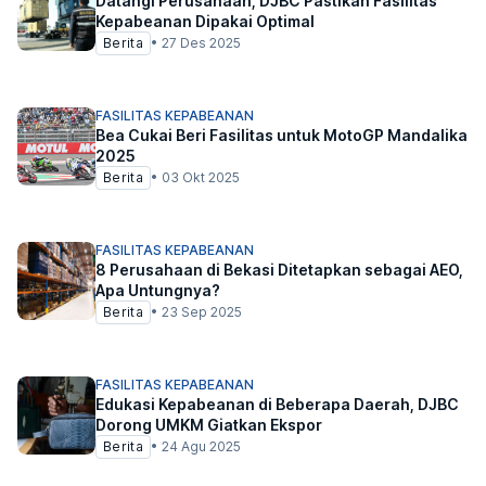
Datangi Perusahaan, DJBC Pastikan Fasilitas
Kepabeanan Dipakai Optimal
Berita
•
27 Des 2025
FASILITAS KEPABEANAN
Bea Cukai Beri Fasilitas untuk MotoGP Mandalika
2025
Berita
•
03 Okt 2025
FASILITAS KEPABEANAN
8 Perusahaan di Bekasi Ditetapkan sebagai AEO,
Apa Untungnya?
Berita
•
23 Sep 2025
FASILITAS KEPABEANAN
Edukasi Kepabeanan di Beberapa Daerah, DJBC
Dorong UMKM Giatkan Ekspor
Berita
•
24 Agu 2025