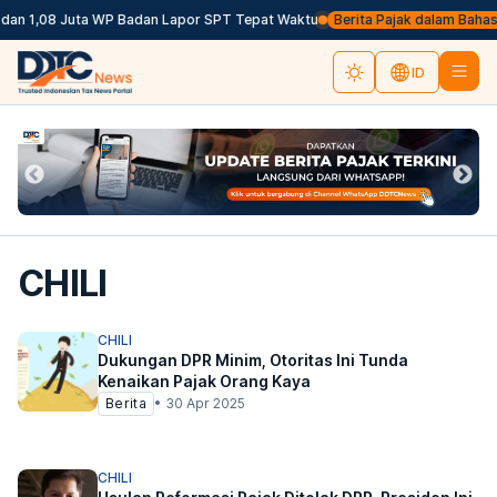
dan 1,08 Juta WP Badan Lapor SPT Tepat Waktu
Berita Pajak dalam Bahasa I
ID
CHILI
CHILI
Dukungan DPR Minim, Otoritas Ini Tunda
Kenaikan Pajak Orang Kaya
Berita
•
30 Apr 2025
CHILI