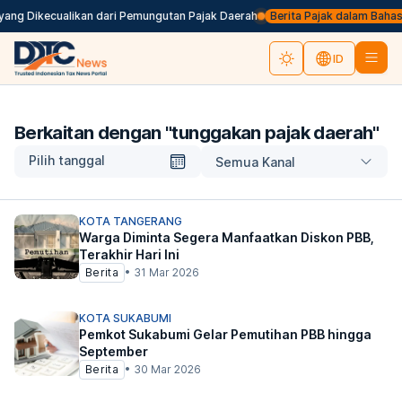
ang Dikecualikan dari Pemungutan Pajak Daerah
Berita Pajak dalam Bahasa In
ID
Berkaitan dengan "
tunggakan pajak daerah
"
Pilih tanggal
Semua Kanal
KOTA TANGERANG
Warga Diminta Segera Manfaatkan Diskon PBB,
Terakhir Hari Ini
Berita
•
31 Mar 2026
KOTA SUKABUMI
Pemkot Sukabumi Gelar Pemutihan PBB hingga
September
Berita
•
30 Mar 2026