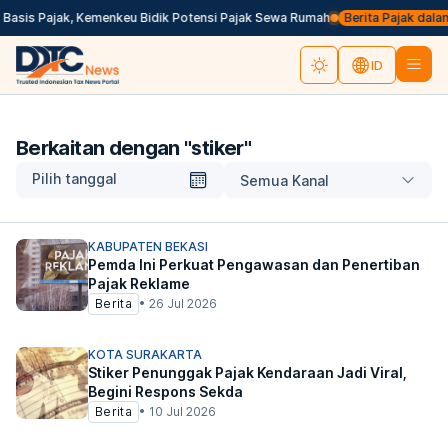
Basis Pajak, Kemenkeu Bidik Potensi Pajak Sewa Rumah
Berita Pajak dalam B
ID
Berkaitan dengan "
stiker
"
Pilih tanggal
Semua Kanal
KABUPATEN BEKASI
Pemda Ini Perkuat Pengawasan dan Penertiban
Pajak Reklame
Berita
•
26 Jul 2026
KOTA SURAKARTA
Stiker Penunggak Pajak Kendaraan Jadi Viral,
Begini Respons Sekda
Berita
•
10 Jul 2026