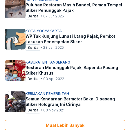
Puluhan Restoran Masih Bandel, Pemda Tempel
Stiker Penunggak Pajak
Berita
•
07 Jun 2025
KOTA YOGYAKARTA
WP Tak Kunjung Lunasi Utang Pajak, Pemkot
Lakukan Penempelan Stiker
Berita
•
23 Jan 2025
KABUPATEN TANGERANG
Restoran Menunggak Pajak, Bapenda Pasang
Stiker Khusus
Berita
•
03 Apr 2022
KEBIJAKAN PEMERINTAH
Semua Kendaraan Bermotor Bakal Dipasang
Stiker Hologram, Ini Cirinya
Berita
•
03 Nov 2021
Muat Lebih Banyak