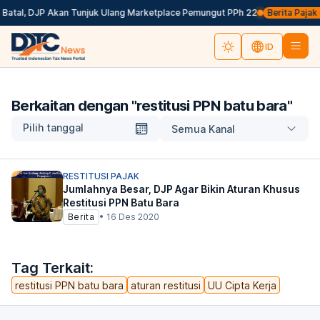
 Batal, DJP Akan Tunjuk Ulang Marketplace Pemungut PPh 22
Berita Pajak d
ID
Berkaitan dengan "
restitusi PPN batu bara
"
Pilih tanggal
Semua Kanal
RESTITUSI PAJAK
Jumlahnya Besar, DJP Agar Bikin Aturan Khusus
Restitusi PPN Batu Bara
Berita
•
16 Des 2020
Tag Terkait:
restitusi PPN batu bara
aturan restitusi
UU Cipta Kerja