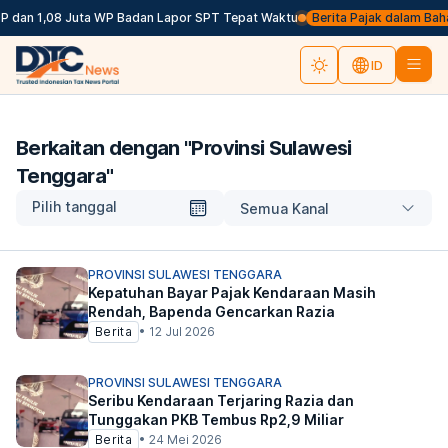
P dan 1,08 Juta WP Badan Lapor SPT Tepat Waktu
Berita Pajak dalam Bahasa
ID
Berkaitan dengan "
Provinsi Sulawesi
Tenggara
"
Pilih tanggal
Semua Kanal
PROVINSI SULAWESI TENGGARA
Kepatuhan Bayar Pajak Kendaraan Masih
Rendah, Bapenda Gencarkan Razia
Berita
•
12 Jul 2026
PROVINSI SULAWESI TENGGARA
Seribu Kendaraan Terjaring Razia dan
Tunggakan PKB Tembus Rp2,9 Miliar
Berita
•
24 Mei 2026