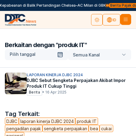
Kepabeanan di Balik Pertandingan Chelsea–AC Milan di GBK
Berita Pajak dal
ID
Berkaitan dengan "
produk IT
"
Pilih tanggal
Semua Kanal
LAPORAN KINERJA DJBC 2024
DJBC Sebut Sengketa Perpajakan Akibat Impor
Produk IT Cukup Tinggi
Berita
•
16 Apr 2025
Tag Terkait:
DJBC
laporan kinerja DJBC 2024
produk IT
pengadilan pajak
sengketa perpajakan
bea
cukai
nasional