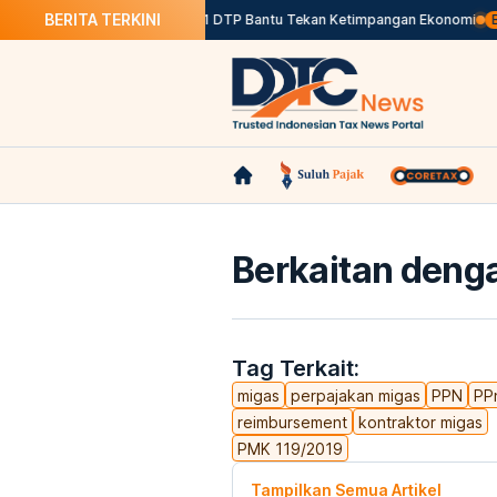
BERITA TERKINI
k Kendaraan
Airlangga: PPh 21 DTP Bantu Tekan Ketimpangan Ekonomi
Ber
Berkaitan denga
Tag Terkait:
migas
perpajakan migas
PPN
PP
reimbursement
kontraktor migas
PMK 119/2019
Tampilkan Semua Artikel