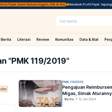
ita Pajak dalam Bahasa Inggris, Klik di Sini
Menelisik Profil Pajak ‘Jepangny
Berita
Literasi
Review
Komunitas
Data & Alat
Per
n "
PMK 119/2019
"
PMK 119/2019
Pengajuan Reimbursem
nBM
Migas, Simak Aturanny
Berita
•
12 Jun 2024