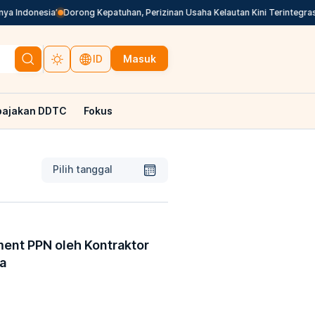
a Indonesia’
Dorong Kepatuhan, Perizinan Usaha Kelautan Kini Terintegras
Masuk
ID
pajakan DDTC
Fokus
Pilih tanggal
ent PPN oleh Kontraktor
a