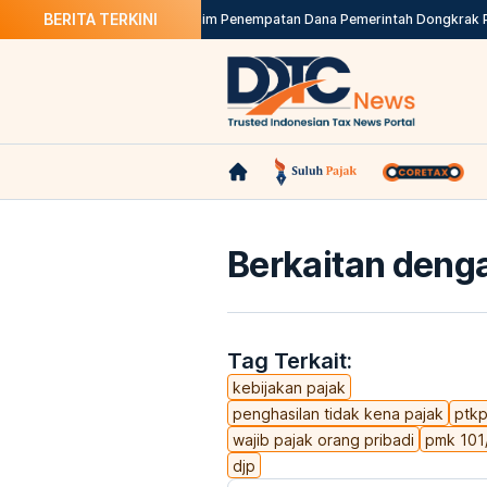
BERITA TERKINI
 dan Monitoring
Purbaya Klaim Penempatan Dana Pemerintah Dongkrak Pen
Berkaitan denga
Tag Terkait:
kebijakan pajak
penghasilan tidak kena pajak
ptk
wajib pajak orang pribadi
pmk 101
djp