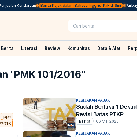
jualan Kendaraan
Berita Pajak dalam Bahasa Inggris, Klik di Sini
Purbaya 
Berita
Literasi
Review
Komunitas
Data & Alat
Per
n "
PMK 101/2016
"
KEBIJAKAN PAJAK
Sudah Berlaku 1 Deka
Revisi Batas PTKP
p
pph
Berita
•
06 Mei 2026
/2016
KEBIJAKAN PAJAK