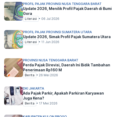
PROFIL PAJAK PROVINSI NUSA TENGGARA BARAT
Update 2026, Menilik Profil Pajak Daerah di Bumi
Gora
Literasi
•
06 Jul 2026
PROFIL PAJAK PROVINSI SUMATERA UTARA
Update 2026, Simak Profil Pajak Sumatera Utara
Literasi
•
11 Jun 2026
PROVINSI NUSA TENGGARA BARAT
Perda Pajak Direvisi, Daerah Ini Bidik Tambahan
Penerimaan Rp160 M
Berita
•
26 Mei 2026
DKI JAKARTA
Ada Pajak Parkir, Apakah Parkiran Karyawan
Juga Kena?
Berita
•
17 Mei 2026
KABUPATEN KULON PROGO