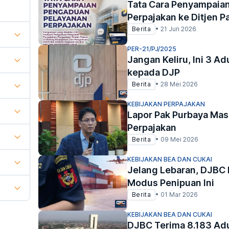
Tata Cara Penyampaia
Perpajakan ke Ditjen P
Berita
•
21 Jun 2026
PER-21/PJ/2025
Jangan Keliru, Ini 3 A
kepada DJP
Berita
•
28 Mei 2026
KEBIJAKAN PERPAJAKAN
Lapor Pak Purbaya Mas
Perpajakan
Berita
•
09 Mei 2026
KEBIJAKAN BEA DAN CUKAI
Jelang Lebaran, DJBC
Modus Penipuan Ini
Berita
•
01 Mar 2026
KEBIJAKAN BEA DAN CUKAI
DJBC Terima 8.183 Ad