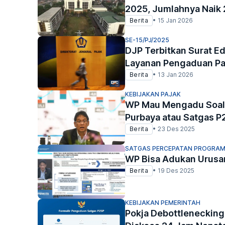
2025, Jumlahnya Naik
Berita
•
15 Jan 2026
SE-15/PJ/2025
DJP Terbitkan Surat E
Layanan Pengaduan Pa
Berita
•
13 Jan 2026
KEBIJAKAN PAJAK
WP Mau Mengadu Soal P
Purbaya atau Satgas P
Berita
•
23 Des 2025
SATGAS PERCEPATAN PROGRAM
WP Bisa Adukan Urusan
Berita
•
19 Des 2025
KEBIJAKAN PEMERINTAH
Pokja Debottlenecking