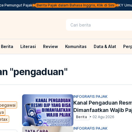
Pemungut Pajak
Berita Pajak dalam Bahasa Inggris, Klik di Sini
KY Umumkan
Berita
Literasi
Review
Komunitas
Data & Alat
Per
n "
pengaduan
"
INFOGRAFIS PAJAK
Kanal Pengaduan Resm
pegawai
Dimanfaatkan Wajib Pa
ya
Berita
•
02 Agu 2026
etax
INFOGRAFIS PAJAK