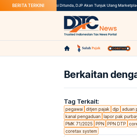
BERITA TERKINI
ection Agents
Implementasi Ditunda, DJP Akan Tunjuk Ulang Marketplace 
Berkaitan denga
Tag Terkait:
pegawai
ditjen pajak
djp
aduan 
kanal pengaduan
lapor pak purba
PMK 71/2025
PPN
PPN DTP
cor
coretax system