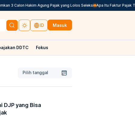
 3 Calon Hakim Agung Pajak yang Lolos Seleksi
Apa Itu Faktur Pajak Terl
Masuk
ID
pajakan DDTC
Fokus
Pilih tanggal
i DJP yang Bisa
jak