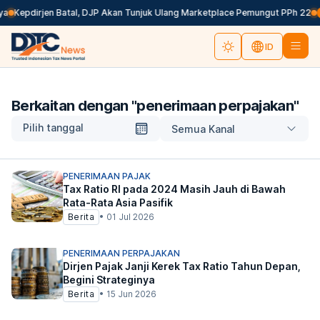
a
Kepdirjen Batal, DJP Akan Tunjuk Ulang Marketplace Pemungut PPh 22
B
ID
Berkaitan dengan "
penerimaan perpajakan
"
Pilih tanggal
Semua Kanal
PENERIMAAN PAJAK
Tax Ratio RI pada 2024 Masih Jauh di Bawah
Rata-Rata Asia Pasifik
Berita
•
01 Jul 2026
PENERIMAAN PERPAJAKAN
Dirjen Pajak Janji Kerek Tax Ratio Tahun Depan,
Begini Strateginya
Berita
•
15 Jun 2026