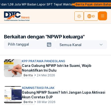
dan 1,08 Juta WP Badan Lapor SPT Tepat Waktu
Berita Pajak dalam Bahasa I
ID
Berkaitan dengan "
NPWP keluarga
"
Pilih tanggal
Semua Kanal
KPP PRATAMA PANDEGLANG
Cara Gabung NPWP Istri ke Suami, Wajib
Nonaktifkan Ini Dulu
Berita
•
24 Mei 2026
ADMINISTRASI PAJAK
Gabung NPWP Suami? Istri Jangan Lupa Aktivasi
Akun Coretax DJP
Berita
•
08 Mar 2026