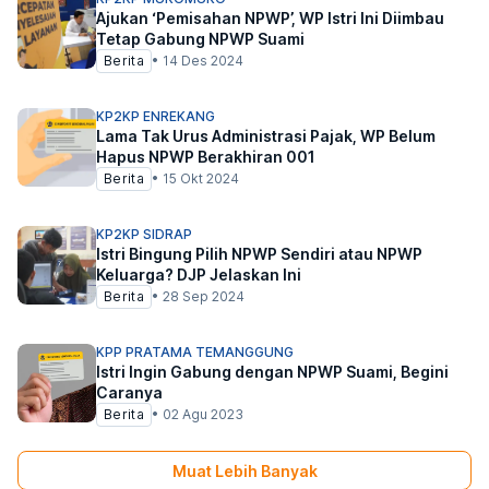
Ajukan ‘Pemisahan NPWP’, WP Istri Ini Diimbau
Tetap Gabung NPWP Suami
Berita
•
14 Des 2024
KP2KP ENREKANG
Lama Tak Urus Administrasi Pajak, WP Belum
Hapus NPWP Berakhiran 001
Berita
•
15 Okt 2024
KP2KP SIDRAP
Istri Bingung Pilih NPWP Sendiri atau NPWP
Keluarga? DJP Jelaskan Ini
Berita
•
28 Sep 2024
KPP PRATAMA TEMANGGUNG
Istri Ingin Gabung dengan NPWP Suami, Begini
Caranya
Berita
•
02 Agu 2023
Muat Lebih Banyak