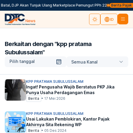
 Batal, DJP Akan Tunjuk Ulang Marketplace Pemungut PPh 22
Berita Pajak d
ID
Berkaitan dengan "
kpp pratama
Subulussalam
"
Pilih tanggal
Semua Kanal
KPP PRATAMA SUBULUSSALAM
Ingat! Pengusaha Wajib Berstatus PKP Jika
Punya Usaha Perdagangan Emas
Berita
•
17 Mei 2026
KPP PRATAMA SUBULUSSALAM
Usai Lakukan Pemblokiran, Kantor Pajak
Akhirnya Sita Rekening WP
Berita
•
05 Des 2024