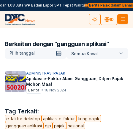
dan 1,08 Juta WP Badan Lapor SPT Tepat Waktu
Berita Pajak dalam Bahasa I
ID
Berkaitan dengan "
gangguan aplikasi
"
Pilih tanggal
Semua Kanal
ADMINISTRASI PAJAK
Aplikasi e-Faktur Alami Gangguan, Ditjen Pajak
Mohon Maaf
Berita
•
18 Nov 2024
Tag Terkait:
e-faktur dekstop
aplikasi e-faktur
kring pajak
gangguan aplikasi
djp
pajak
nasional