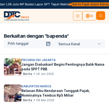
an 1,08 Juta WP Badan Lapor SPT Tepat Waktu
Berita Pajak dalam Bahasa In
ID
Berkaitan dengan "
bapenda
"
Pilih tanggal
Semua Kanal
PROVINSI DKI JAKARTA
Jangan Diabaikan! Begini Pentingnya Balik Nama
pada SPPT PBB
Berita
•
26 Jun 2026
KABUPATEN MAROS
Belasan Ribu Kendaraan Tunggak Pajak,
Nominalnya Tembus Rp5 Miliar
Berita
•
08 Mei 2026