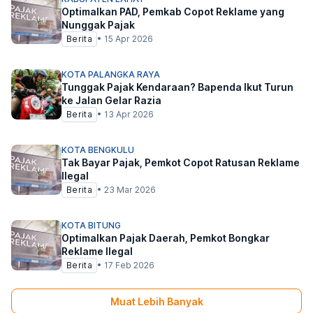
Optimalkan PAD, Pemkab Copot Reklame yang
Nunggak Pajak
Berita
•
15 Apr 2026
KOTA PALANGKA RAYA
Tunggak Pajak Kendaraan? Bapenda Ikut Turun
ke Jalan Gelar Razia
Berita
•
13 Apr 2026
KOTA BENGKULU
Tak Bayar Pajak, Pemkot Copot Ratusan Reklame
Ilegal
Berita
•
23 Mar 2026
KOTA BITUNG
Optimalkan Pajak Daerah, Pemkot Bongkar
Reklame Ilegal
Berita
•
17 Feb 2026
Muat Lebih Banyak