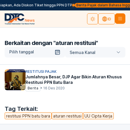
siapkan, Ada Diskon Tiket hingga PPN DTP
Berita Pajak dalam Bahasa Inggris
ID
Berkaitan dengan "
aturan restitusi
"
Pilih tanggal
Semua Kanal
RESTITUSI PAJAK
Jumlahnya Besar, DJP Agar Bikin Aturan Khusus
Restitusi PPN Batu Bara
Berita
•
16 Des 2020
Tag Terkait:
restitusi PPN batu bara
aturan restitusi
UU Cipta Kerja