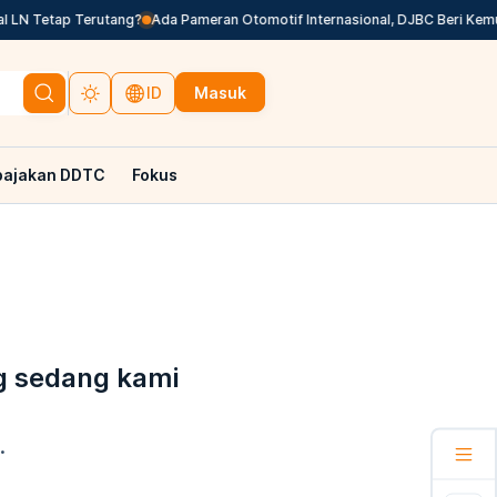
 LN Tetap Terutang?
Ada Pameran Otomotif Internasional, DJBC Beri Kemu
Masuk
ID
pajakan DDTC
Fokus
g sedang kami
.