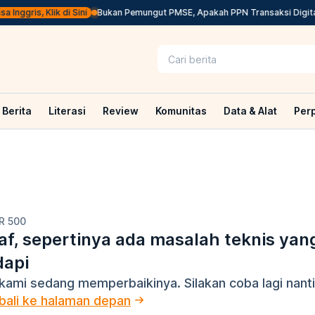
nggris, Klik di Sini
Bukan Pemungut PMSE, Apakah PPN Transaksi Digital
Berita
Literasi
Review
Komunitas
Data & Alat
Per
R 500
f, sepertinya ada masalah teknis yan
dapi
kami sedang memperbaikinya. Silakan coba lagi nanti
ali ke halaman depan