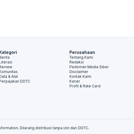
Kategori
Perusahaan
Berita
Tentang Kami
Literasi
Redaksi
Review
Pedoman Media Siber
Komunitas
Disclaimer
Data & Alat
Kontak Kami
Perpajakan DDTC
Karier
Profil & Rate Card
formation. Dilarang distribusi tanpa izin dari DDTC.