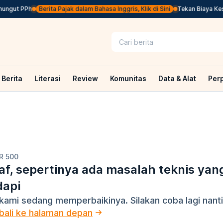
ungut PPh
Berita Pajak dalam Bahasa Inggris, Klik di Sini
Tekan Biaya Keseh
Berita
Literasi
Review
Komunitas
Data & Alat
Per
R 500
f, sepertinya ada masalah teknis yan
dapi
kami sedang memperbaikinya. Silakan coba lagi nanti
ali ke halaman depan