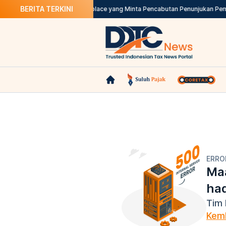
BERITA TERKINI
Sewa Rumah
DJP Teliti Marketplace yang Minta Pencabutan Penunjukan Pem
ERRO
Maa
ha
Tim 
Kemb