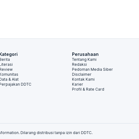
Kategori
Perusahaan
Berita
Tentang Kami
Literasi
Redaksi
Review
Pedoman Media Siber
Komunitas
Disclaimer
Data & Alat
Kontak Kami
Perpajakan DDTC
Karier
Profil & Rate Card
formation. Dilarang distribusi tanpa izin dari DDTC.