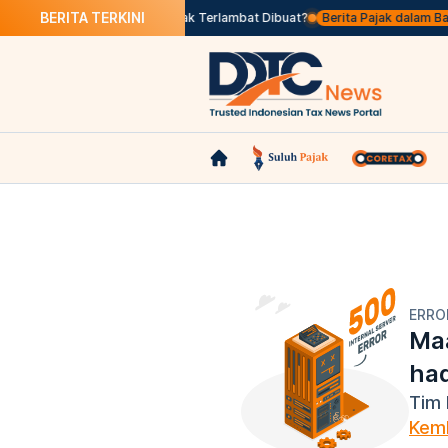
BERITA TERKINI
s Seleksi
Apa Itu Faktur Pajak Terlambat Dibuat?
Berita Pajak dalam Bahas
ERRO
Maa
ha
Tim 
Kemb