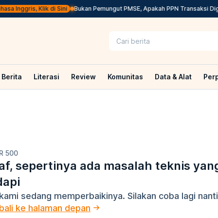
a Inggris, Klik di Sini
Bukan Pemungut PMSE, Apakah PPN Transaksi Digit
Berita
Literasi
Review
Komunitas
Data & Alat
Per
R 500
f, sepertinya ada masalah teknis yan
dapi
kami sedang memperbaikinya. Silakan coba lagi nanti
ali ke halaman depan