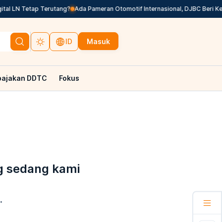
al LN Tetap Terutang?
Ada Pameran Otomotif Internasional, DJBC Beri Ke
Masuk
ID
pajakan DDTC
Fokus
g sedang kami
.