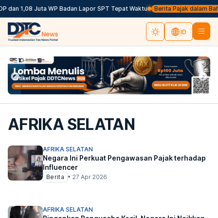
P dan 1,08 Juta WP Badan Lapor SPT Tepat Waktu
Berita Pajak dalam Bahasa
ID
AFRIKA SELATAN
AFRIKA SELATAN
Negara Ini Perkuat Pengawasan Pajak terhadap
Influencer
Berita
•
27 Apr 2026
AFRIKA SELATAN