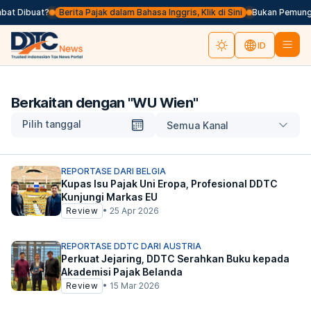
at Dibuat?
Berita Pajak dalam Bahasa Inggris, Klik di Sini
Bukan Pemungut
ID
Berkaitan dengan "
WU Wien
"
Pilih tanggal
Semua Kanal
REPORTASE DARI BELGIA
Kupas Isu Pajak Uni Eropa, Profesional DDTC
Kunjungi Markas EU
Review
•
25 Apr 2026
REPORTASE DDTC DARI AUSTRIA
Perkuat Jejaring, DDTC Serahkan Buku kepada
Akademisi Pajak Belanda
Review
•
15 Mar 2026