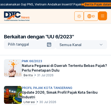
scakenaikan Gaji PNS, Vietnam Andalkan Insentif Pajak
Berita Pajak dalam B
ID
Berkaitan dengan "
UU 6/2023
"
Pilih tanggal
Semua Kanal
PMK 66/2023
Natura Pegawai di Daerah Tertentu Bebas Pajak?
Perlu Penetapan Dulu
Berita
•
31 Jul 2026
PROFIL PAJAK KOTA TANGERANG
Update 2026, Simak Profil Pajak Kota Seribu
Industri
Literasi
•
30 Jul 2026