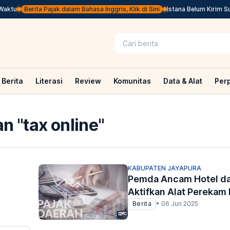
ktu
Berita Pajak dalam Bahasa Inggris, Klik di Sini
Istana Belum Kirim Sur
Berita
Literasi
Review
Komunitas
Data & Alat
Per
n "
tax online
"
KABUPATEN JAYAPURA
Pemda Ancam Hotel da
Aktifkan Alat Perekam 
Berita
•
06 Jun 2025