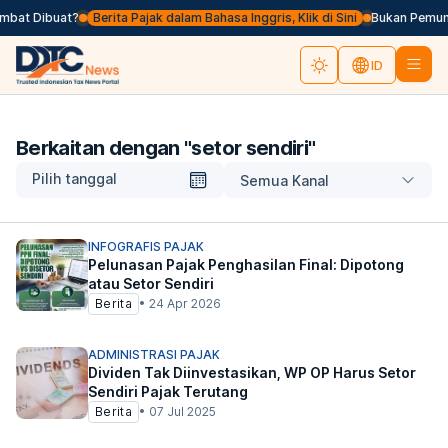
ambat Dibuat?
Berita Pajak dalam Bahasa Inggris, Klik di Sini
Bukan Pemung
ID
Berkaitan dengan "
setor sendiri
"
Pilih tanggal
Semua Kanal
INFOGRAFIS PAJAK
Pelunasan Pajak Penghasilan Final: Dipotong
atau Setor Sendiri
Berita
•
24 Apr 2026
ADMINISTRASI PAJAK
Dividen Tak Diinvestasikan, WP OP Harus Setor
Sendiri Pajak Terutang
Berita
•
07 Jul 2025