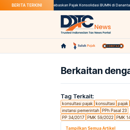
BERITA TERKINI
ualan Kendaraan
Purbaya Bebaskan Pajak Konsolidasi BUMN di Danantara
Berkaitan denga
Tag Terkait:
konsultasi pajak
konsultasi
pajak
instansi pemerintah
PPh Pasal 23
PP 34/2017
PMK 59/2022
PMK 1
Tampilkan Semua Artikel