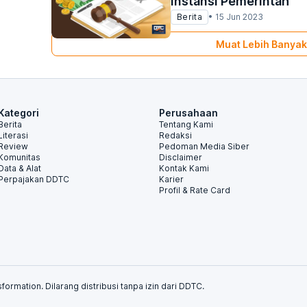
Instansi Pemerintah
Berita
•
15 Jun 2023
Muat Lebih Banyak
Kategori
Perusahaan
Berita
Tentang Kami
Literasi
Redaksi
Review
Pedoman Media Siber
Komunitas
Disclaimer
Data & Alat
Kontak Kami
Perpajakan DDTC
Karier
Profil & Rate Card
formation. Dilarang distribusi tanpa izin dari DDTC.