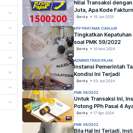
Nilai Transaksi denga
Juta, Apa Kode Faktur
Berita
•
19 Jun 2025
KPP PRATAMA CIANJUR
Tingkatkan Kepatuhan 
soal PMK 59/2022
Berita
•
10 Nov 2024
ADMINISTRASI PAJAK
Instansi Pemerintah Ta
Kondisi Ini Terjadi
Berita
•
03 Jun 2024
PMK 59/2022
Untuk Transaksi Ini, I
Potong PPh Pasal 4 Aya
Berita
•
17 Apr 2024
PMK 59/2022
Bila Hal Ini Terjadi, In