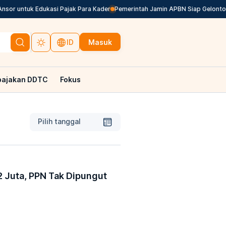
 untuk Edukasi Pajak Para Kader
Pemerintah Jamin APBN Siap Gelontorkan I
Masuk
ID
pajakan DDTC
Fokus
Pilih tanggal
2 Juta, PPN Tak Dipungut