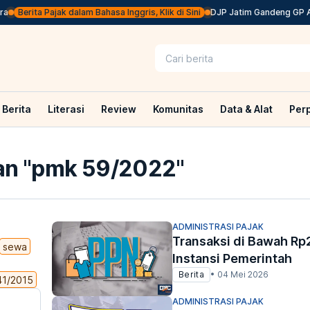
Berita Pajak dalam Bahasa Inggris, Klik di Sini
DJP Jatim Gandeng GP Ansor
Berita
Literasi
Review
Komunitas
Data & Alat
Per
n "
pmk 59/2022
"
ADMINISTRASI PAJAK
Transaksi di Bawah Rp
sewa
Instansi Pemerintah
Berita
•
04 Mei 2026
41/2015
ADMINISTRASI PAJAK