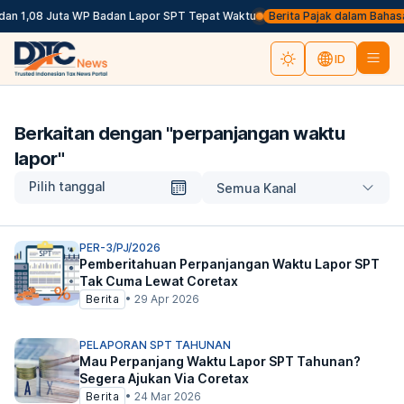
dan 1,08 Juta WP Badan Lapor SPT Tepat Waktu
Berita Pajak dalam Bahasa I
ID
Berkaitan dengan "
perpanjangan waktu
lapor
"
Pilih tanggal
Semua Kanal
PER-3/PJ/2026
Pemberitahuan Perpanjangan Waktu Lapor SPT
Tak Cuma Lewat Coretax
Berita
•
29 Apr 2026
PELAPORAN SPT TAHUNAN
Mau Perpanjang Waktu Lapor SPT Tahunan?
Segera Ajukan Via Coretax
Berita
•
24 Mar 2026