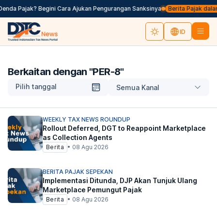
nda Pajak? Begini Cara Ajukan Pengurangan Sanksinya
Berita Pajak dalam 
ID
Berkaitan dengan "
PER-8
"
Pilih tanggal
Semua Kanal
WEEKLY TAX NEWS ROUNDUP
Rollout Deferred, DGT to Reappoint Marketplace
as Collection Agents
Berita
•
08 Agu 2026
BERITA PAJAK SEPEKAN
Implementasi Ditunda, DJP Akan Tunjuk Ulang
Marketplace Pemungut Pajak
Berita
•
08 Agu 2026